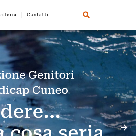
alleria
Contatti
lleria
Contatti
z
i
o
n
e
G
e
n
i
t
o
r
i
d
i
c
a
p
C
u
n
e
o
i
d
e
r
e
.
.
.
a
c
o
s
a
s
e
r
i
a