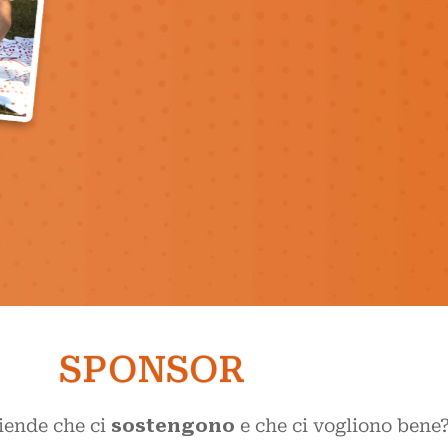
Non ti basta e vuo
Ecco qualche idea
SPONSOR
ziende che ci
sostengono
e che ci vogliono bene