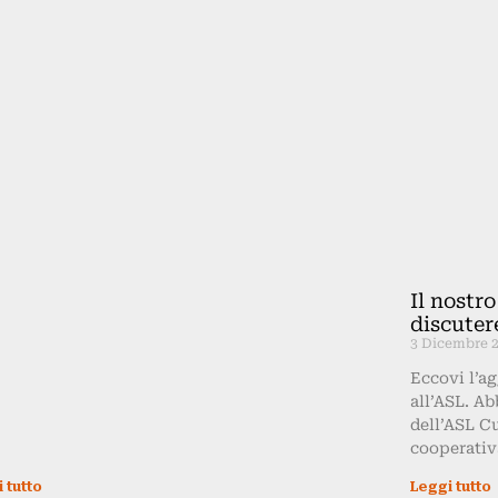
Il nostr
discutere
3 Dicembre 
Eccovi l’a
all’ASL. A
dell’ASL Cu
cooperativ
 tutto
Leggi tutto