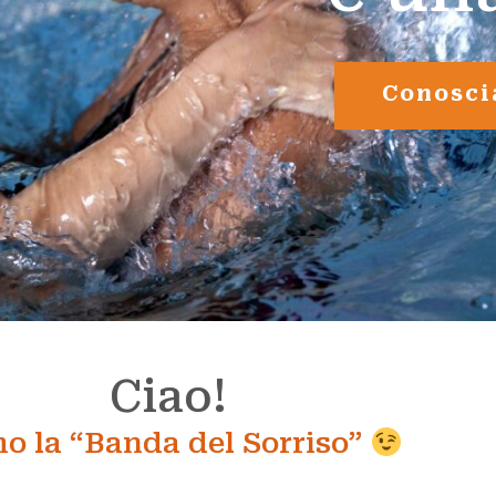
Conosci
Ciao!
o la “Banda del Sorriso”