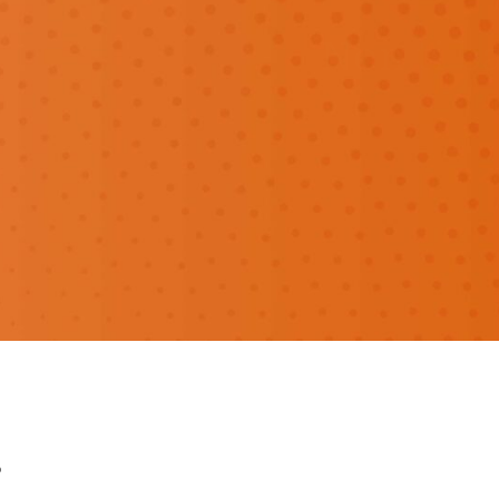
i fare di più?
?