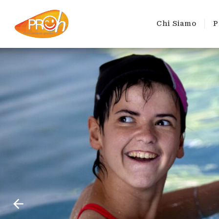
Chi Siamo
P
Chi Siamo
Proge