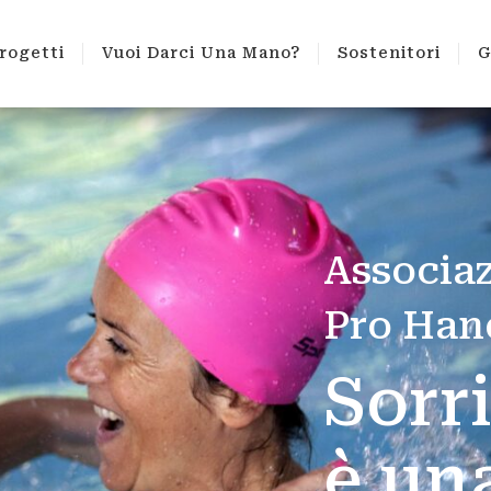
rogetti
Vuoi Darci Una Mano?
Sostenitori
G
tti
Vuoi Darci Una Mano?
Sostenitori
Ga
A
s
s
o
c
i
a
P
r
o
H
a
n
S
o
r
r
è
u
n