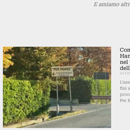
E amiamo altr
Com
Han
nel
del
24 Fe
L’as
fini 
proc
Per 